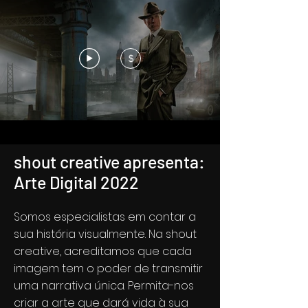
$
shout creative apresenta:
Arte Digital 2022
Somos especialistas em contar a
sua história visualmente. Na shout
creative, acreditamos que cada
imagem tem o poder de transmitir
uma narrativa única. Permita-nos
criar a arte que dará vida à sua