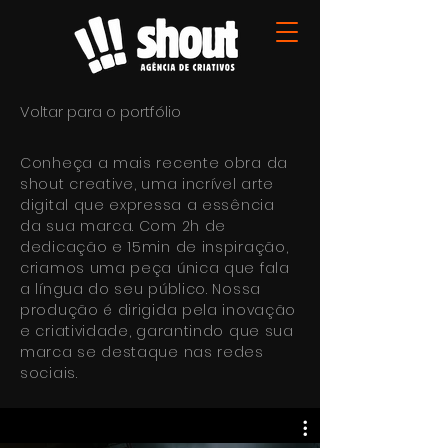
Voltar para o portfólio
Conheça a mais recente obra da
shout creative, uma incrível arte
digital que expressa a essência
da sua marca. Com 2h de
dedicação e 15min de inspiração,
criamos uma peça única que fala
a língua do seu público. Nossa
produção é dirigida pela inovação
e criatividade, garantindo que sua
marca se destaque nas redes
sociais.