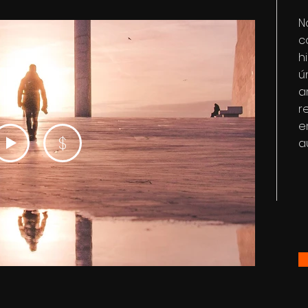
N
c
h
ú
a
r
e
$
a