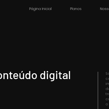
Página Inicial
Planos
Noss
onteúdo digital
S
c
i
d
t
c
o