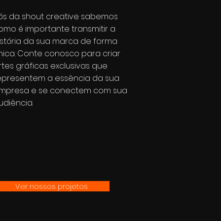
ós da shout creative sabemos
omo é importante transmitir a
istória da sua marca de forma
nica. Conte conosco para criar
rtes gráficas exclusivas que
epresentem a essência da sua
mpresa e se conectem com sua
udiência.
Ver nossos projetos